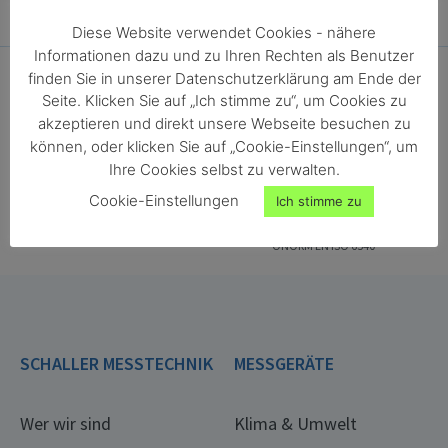
Diese Website verwendet Cookies - nähere
Informationen dazu und zu Ihren Rechten als Benutzer
finden Sie in unserer Datenschutzerklärung am Ende der
Seite. Klicken Sie auf „Ich stimme zu“, um Cookies zu
akzeptieren und direkt unsere Webseite besuchen zu
können, oder klicken Sie auf „Cookie-Einstellungen“, um
Ihre Cookies selbst zu verwalten.
ONORM EN ISO 18134-2
ONORM EN ISO 287
Cookie-Einstellungen
Ich stimme zu
ONORM EN ISO 4684
ONORM EN ISO 13183-1
ONORM EN ISO 712
ONORM EN ISO 665
ONORM EN ISO 6540
SCHALLER MESSTECHNIK
MESSGERÄTE
Wer wir sind
Klima & Umwelt