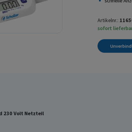
schnelle Anz
Artikelnr.:
1165
sofort lieferba
Unverbind
d 230 Volt Netzteil