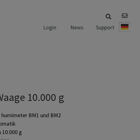
News
Support
Login
Deut
-Waage 10.000 g
ür humimeter BM1 und BM2
omatik
 10.000 g