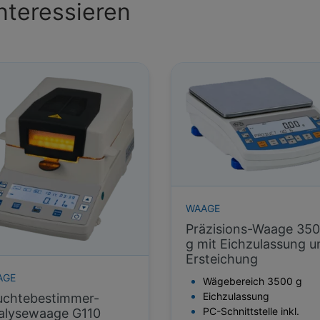
nteressieren
WAAGE
Präzisions-Waage 35
g mit Eichzulassung u
Ersteichung
AGE
Wägebereich 3500 g
Eichzulassung
uchtebestimmer-
PC-Schnittstelle inkl.
alysewaage G110