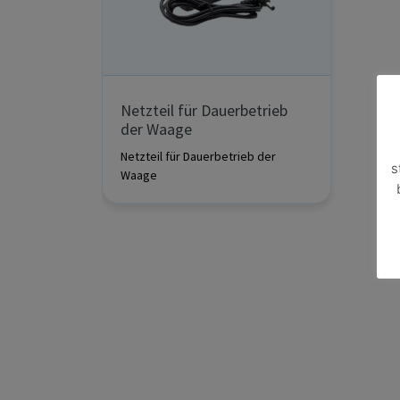
Netzteil für Dauerbetrieb
der Waage
Netzteil für Dauerbetrieb der
s
Waage