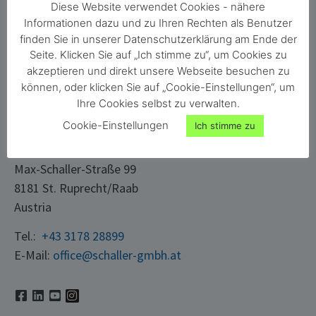
Diese Website verwendet Cookies - nähere
Karriere
Material
Informationen dazu und zu Ihren Rechten als Benutzer
finden Sie in unserer Datenschutzerklärung am Ende der
Kontakt
Gebäude
Seite. Klicken Sie auf „Ich stimme zu“, um Cookies zu
Login
Papier & Karton
akzeptieren und direkt unsere Webseite besuchen zu
können, oder klicken Sie auf „Cookie-Einstellungen“, um
Ihre Cookies selbst zu verwalten.
KONTAKT
Cookie-Einstellungen
Ich stimme zu
Schaller Messtechnik GmbH
Max-Schaller-Straße 99
8181 St. Ruprecht/Raab
Austria
Tel.:
+43 3178 28899
E-Mail:
office@schaller-gmbh.at