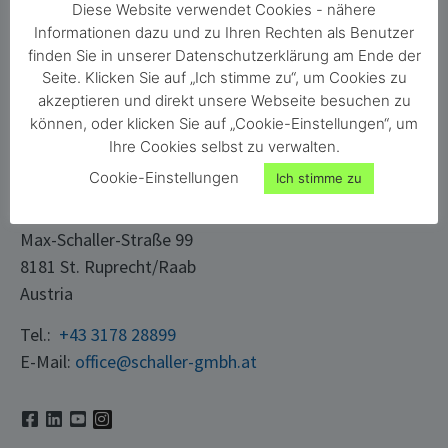
Diese Website verwendet Cookies - nähere
Karriere
Material
Informationen dazu und zu Ihren Rechten als Benutzer
finden Sie in unserer Datenschutzerklärung am Ende der
Kontakt
Gebäude
Seite. Klicken Sie auf „Ich stimme zu“, um Cookies zu
Login
Papier & Karton
akzeptieren und direkt unsere Webseite besuchen zu
können, oder klicken Sie auf „Cookie-Einstellungen“, um
Ihre Cookies selbst zu verwalten.
KONTAKT
Cookie-Einstellungen
Ich stimme zu
Schaller Messtechnik GmbH
Max-Schaller-Straße 99
8181 St. Ruprecht/Raab
Austria
Tel.:
+43 3178 28899
E-Mail:
office@schaller-gmbh.at