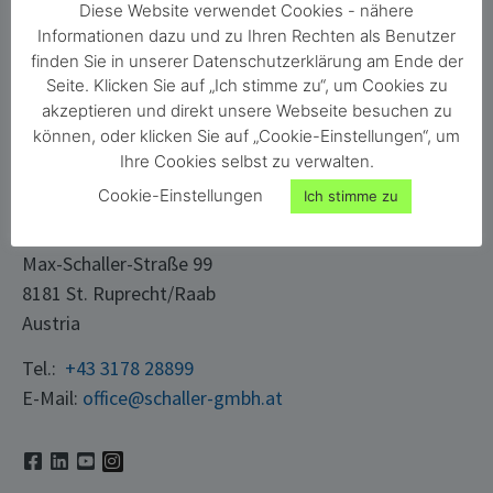
Diese Website verwendet Cookies - nähere
Karriere
Material
Informationen dazu und zu Ihren Rechten als Benutzer
finden Sie in unserer Datenschutzerklärung am Ende der
Kontakt
Gebäude
Seite. Klicken Sie auf „Ich stimme zu“, um Cookies zu
Login
Papier & Karton
akzeptieren und direkt unsere Webseite besuchen zu
können, oder klicken Sie auf „Cookie-Einstellungen“, um
Ihre Cookies selbst zu verwalten.
KONTAKT
Cookie-Einstellungen
Ich stimme zu
Schaller Messtechnik GmbH
Max-Schaller-Straße 99
8181 St. Ruprecht/Raab
Austria
Tel.:
+43 3178 28899
E-Mail:
office@schaller-gmbh.at