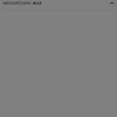
MESSGRÖSSEN:
ALLE
ALLE
WASSERGEHALT
MATERIALFEUCHTE
HOLZFEUCHTE
RELATIVE FEUCHTE
ABSOLUTE FEUCHTE
TEMPERATUR
GLEICHGEWICHTSFEUCHTE
WASSERAKTIVITÄT
TROCKENSUBSTANZ
HEKTOLITERGEWICHT
TAUPUNKT
SCHÜTTDICHTE
ATRO/M³
GEWICHT / MASSE