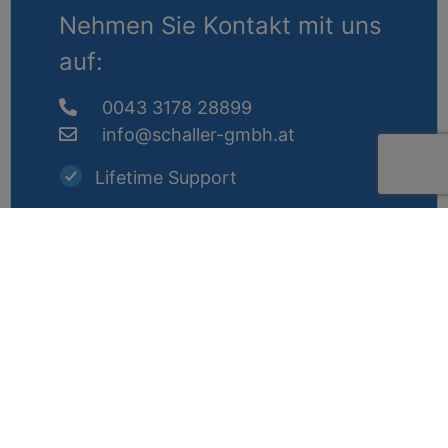
Nehmen Sie Kontakt mit uns
auf:
0043 3178 28899
info@schaller-gmbh.at
Lifetime Support
10 Jahre Reparatur-Garantie