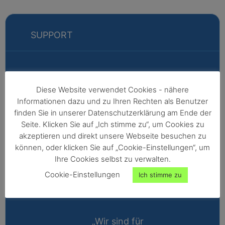
SUPPORT
Markus
Diese Website verwendet Cookies - nähere
Informationen dazu und zu Ihren Rechten als Benutzer
Fabian
finden Sie in unserer Datenschutzerklärung am Ende der
Vertriebsleitung
Seite. Klicken Sie auf „Ich stimme zu“, um Cookies zu
akzeptieren und direkt unsere Webseite besuchen zu
Außendienst -
können, oder klicken Sie auf „Cookie-Einstellungen“, um
Nordeuropa,
Ihre Cookies selbst zu verwalten.
Afrika,
Cookie-Einstellungen
Ich stimme zu
Nordamerika,
Australien
„Wir sind für