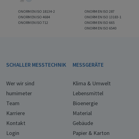
ONORM EN ISO 18134-2
ONORM EN ISO 287
ONORM EN ISO 4684
ONORM EN ISO 13183-1
ONORM EN ISO 712
ONORM EN ISO 665
ONORM EN ISO 6540
SCHALLER MESSTECHNIK
MESSGERÄTE
Wer wir sind
Klima & Umwelt
humimeter
Lebensmittel
Team
Bioenergie
Karriere
Material
Kontakt
Gebäude
Login
Papier & Karton