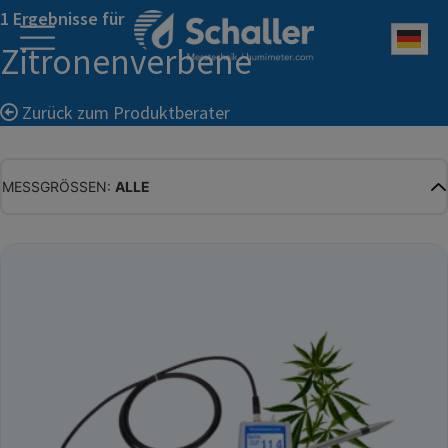
1 Ergebnisse für
Deu
Zitronenverbene
Zurück zum Produktberater
MESSGRÖSSEN:
ALLE
ALLE
WASSERGEHALT
MATERIALFEUCHTE
HOLZFEUCHTE
RELATIVE FEUCHTE
ABSOLUTE FEUCHTE
TEMPERATUR
GLEICHGEWICHTSFEUCHTE
WASSERAKTIVITÄT
TROCKENSUBSTANZ
HEKTOLITERGEWICHT