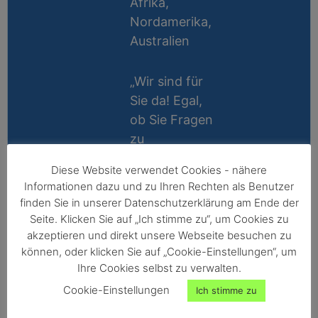
Afrika,
Nordamerika,
Australien
„Wir sind für
Sie da! Egal,
ob Sie Fragen
zu
Messablauf,
Diese Website verwendet Cookies - nähere
Kalibrierung,
Lifetime
Informationen dazu und zu Ihren Rechten als Benutzer
Zubehör oder
Support
finden Sie in unserer Datenschutzerklärung am Ende der
Technik
Seite. Klicken Sie auf „Ich stimme zu“, um Cookies zu
10 Jahre
haben, wir
akzeptieren und direkt unsere Webseite besuchen zu
Reparatur-
können, oder klicken Sie auf „Cookie-Einstellungen“, um
helfen gerne
Ihre Cookies selbst zu verwalten.
Garantie
persönlich
Cookie-Einstellungen
Ich stimme zu
weiter!“