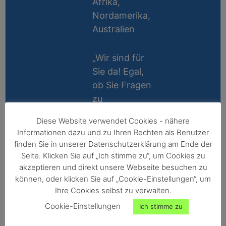
Afrika,
Nordamerika,
Australien
„Wir sind für
Sie da! Egal,
ob Sie Fragen
zu
Messablauf,
Diese Website verwendet Cookies - nähere
Kalibrierung,
Lifetime
Informationen dazu und zu Ihren Rechten als Benutzer
Zubehör oder
Support
finden Sie in unserer Datenschutzerklärung am Ende der
Technik
Seite. Klicken Sie auf „Ich stimme zu“, um Cookies zu
10 Jahre
haben, wir
akzeptieren und direkt unsere Webseite besuchen zu
Reparatur-
können, oder klicken Sie auf „Cookie-Einstellungen“, um
helfen gerne
Ihre Cookies selbst zu verwalten.
Garantie
persönlich
Cookie-Einstellungen
Ich stimme zu
weiter!“