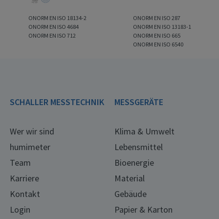
ONORM EN ISO 18134-2
ONORM EN ISO 287
ONORM EN ISO 4684
ONORM EN ISO 13183-1
ONORM EN ISO 712
ONORM EN ISO 665
ONORM EN ISO 6540
SCHALLER MESSTECHNIK
MESSGERÄTE
Wer wir sind
Klima & Umwelt
humimeter
Lebensmittel
Team
Bioenergie
Karriere
Material
Kontakt
Gebäude
Login
Papier & Karton