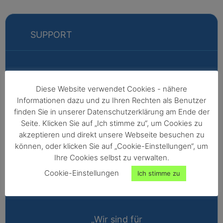
SUPPORT
Markus
Diese Website verwendet Cookies - nähere
Informationen dazu und zu Ihren Rechten als Benutzer
Fabian
finden Sie in unserer Datenschutzerklärung am Ende der
Vertriebsleitung
Seite. Klicken Sie auf „Ich stimme zu“, um Cookies zu
akzeptieren und direkt unsere Webseite besuchen zu
Außendienst -
können, oder klicken Sie auf „Cookie-Einstellungen“, um
Nordeuropa,
Ihre Cookies selbst zu verwalten.
Afrika,
Cookie-Einstellungen
Ich stimme zu
Nordamerika,
Australien
„Wir sind für