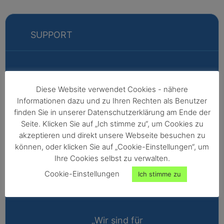
SUPPORT
Markus
Diese Website verwendet Cookies - nähere
Informationen dazu und zu Ihren Rechten als Benutzer
Fabian
finden Sie in unserer Datenschutzerklärung am Ende der
Vertriebsleitung
Seite. Klicken Sie auf „Ich stimme zu“, um Cookies zu
akzeptieren und direkt unsere Webseite besuchen zu
Außendienst -
können, oder klicken Sie auf „Cookie-Einstellungen“, um
Nordeuropa,
Ihre Cookies selbst zu verwalten.
Afrika,
Cookie-Einstellungen
Ich stimme zu
Nordamerika,
Australien
„Wir sind für