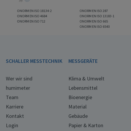
ONORM EN ISO 18134-2
ONORM EN ISO 287
ONORM EN ISO 4684
ONORM EN ISO 13183-1
ONORM EN ISO 712
ONORM EN ISO 665
ONORM EN ISO 6540
SCHALLER MESSTECHNIK
MESSGERÄTE
Wer wir sind
Klima & Umwelt
humimeter
Lebensmittel
Team
Bioenergie
Karriere
Material
Kontakt
Gebäude
Login
Papier & Karton