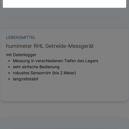
LEBENSMITTEL
humimeter RHL Getreide-Messgerät
mit Datenlogger
Messung in verschiedenen Tiefen des Lagers
sehr einfache Bedienung
robustes Sensorrohr (bis 2 Meter)
langzeitstabil