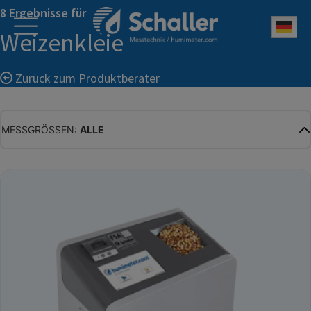
8 Ergebnisse für
Deu
Weizenkleie
Zurück zum Produktberater
MESSGRÖSSEN:
ALLE
ALLE
WASSERGEHALT
MATERIALFEUCHTE
HOLZFEUCHTE
RELATIVE FEUCHTE
ABSOLUTE FEUCHTE
TEMPERATUR
GLEICHGEWICHTSFEUCHTE
WASSERAKTIVITÄT
TROCKENSUBSTANZ
HEKTOLITERGEWICHT