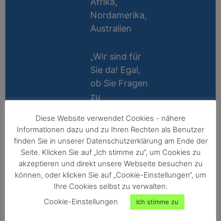
Afrika,
Nordamerika,
Australien
„Wir sind für
Sie da! Egal,
ob Sie Fragen
zu
Messablauf,
Diese Website verwendet Cookies - nähere
Kalibrierung,
Lifetime
Informationen dazu und zu Ihren Rechten als Benutzer
Zubehör oder
Support
finden Sie in unserer Datenschutzerklärung am Ende der
Technik
Seite. Klicken Sie auf „Ich stimme zu“, um Cookies zu
10 Jahre
haben, wir
akzeptieren und direkt unsere Webseite besuchen zu
Reparatur-
können, oder klicken Sie auf „Cookie-Einstellungen“, um
helfen gerne
Ihre Cookies selbst zu verwalten.
Garantie
persönlich
Cookie-Einstellungen
Ich stimme zu
weiter!“