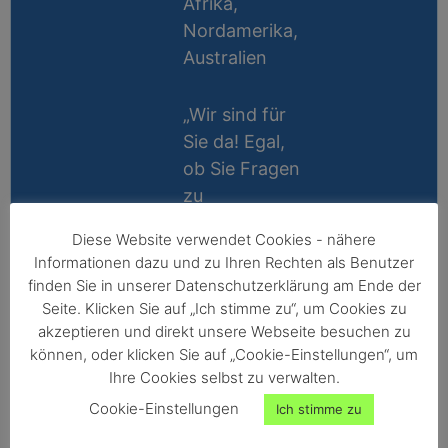
Afrika,
Nordamerika,
Australien
„Wir sind für
Sie da! Egal,
ob Sie Fragen
zu
Messablauf,
Diese Website verwendet Cookies - nähere
Kalibrierung,
Lifetime
Informationen dazu und zu Ihren Rechten als Benutzer
Zubehör oder
Support
finden Sie in unserer Datenschutzerklärung am Ende der
Technik
Seite. Klicken Sie auf „Ich stimme zu“, um Cookies zu
10 Jahre
haben, wir
akzeptieren und direkt unsere Webseite besuchen zu
Reparatur-
können, oder klicken Sie auf „Cookie-Einstellungen“, um
helfen gerne
Ihre Cookies selbst zu verwalten.
Garantie
persönlich
Cookie-Einstellungen
Ich stimme zu
weiter!“