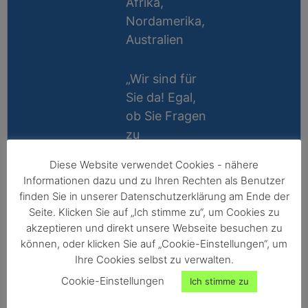
Afrika,
Nordamerika,
Australien
„Wir sind für
Sie da! Egal,
ob Sie Fragen
zu
Messablauf,
Diese Website verwendet Cookies - nähere
Kalibrierung,
Lifetime
Informationen dazu und zu Ihren Rechten als Benutzer
Zubehör oder
Support
finden Sie in unserer Datenschutzerklärung am Ende der
Technik
Seite. Klicken Sie auf „Ich stimme zu“, um Cookies zu
10 Jahre
haben, wir
akzeptieren und direkt unsere Webseite besuchen zu
Reparatur-
können, oder klicken Sie auf „Cookie-Einstellungen“, um
helfen gerne
Ihre Cookies selbst zu verwalten.
Garantie
persönlich
Cookie-Einstellungen
Ich stimme zu
weiter!“