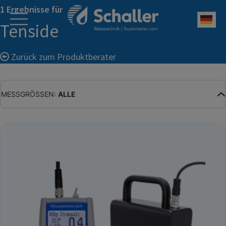
1 Ergebnisse für
Deu
Tenside
Zurück zum Produktberater
MESSGRÖSSEN:
ALLE
ALLE
WASSERGEHALT
MATERIALFEUCHTE
HOLZFEUCHTE
RELATIVE FEUCHTE
ABSOLUTE FEUCHTE
TEMPERATUR
GLEICHGEWICHTSFEUCHTE
WASSERAKTIVITÄT
TROCKENSUBSTANZ
HEKTOLITERGEWICHT