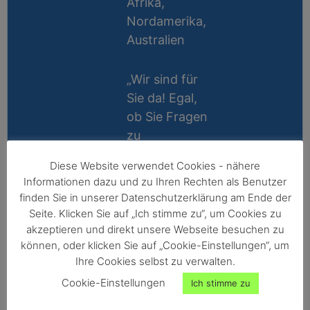
Afrika,
Nordamerika,
Australien
„Wir sind für
Sie da! Egal,
ob Sie Fragen
zu
Messablauf,
Diese Website verwendet Cookies - nähere
Kalibrierung,
Lifetime
Informationen dazu und zu Ihren Rechten als Benutzer
Zubehör oder
Support
finden Sie in unserer Datenschutzerklärung am Ende der
Technik
Seite. Klicken Sie auf „Ich stimme zu“, um Cookies zu
10 Jahre
haben, wir
akzeptieren und direkt unsere Webseite besuchen zu
Reparatur-
können, oder klicken Sie auf „Cookie-Einstellungen“, um
helfen gerne
Ihre Cookies selbst zu verwalten.
Garantie
persönlich
Cookie-Einstellungen
Ich stimme zu
weiter!“