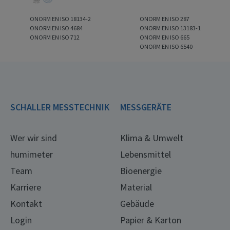
ONORM EN ISO 18134-2
ONORM EN ISO 287
ONORM EN ISO 4684
ONORM EN ISO 13183-1
ONORM EN ISO 712
ONORM EN ISO 665
ONORM EN ISO 6540
SCHALLER MESSTECHNIK
MESSGERÄTE
Wer wir sind
Klima & Umwelt
humimeter
Lebensmittel
Team
Bioenergie
Karriere
Material
Kontakt
Gebäude
Login
Papier & Karton