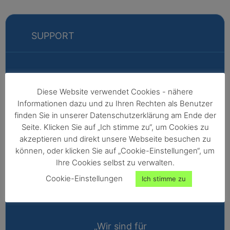
SUPPORT
Markus
Diese Website verwendet Cookies - nähere
Informationen dazu und zu Ihren Rechten als Benutzer
Fabian
finden Sie in unserer Datenschutzerklärung am Ende der
Vertriebsleitung
Seite. Klicken Sie auf „Ich stimme zu“, um Cookies zu
akzeptieren und direkt unsere Webseite besuchen zu
Außendienst -
können, oder klicken Sie auf „Cookie-Einstellungen“, um
Nordeuropa,
Ihre Cookies selbst zu verwalten.
Afrika,
Cookie-Einstellungen
Ich stimme zu
Nordamerika,
Australien
„Wir sind für