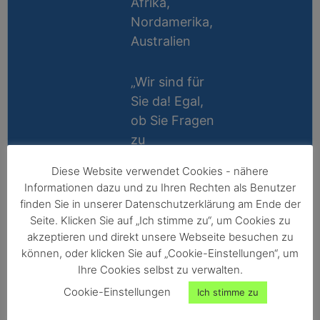
Afrika,
Nordamerika,
Australien
„Wir sind für
Sie da! Egal,
ob Sie Fragen
zu
Messablauf,
Diese Website verwendet Cookies - nähere
Kalibrierung,
Lifetime
Informationen dazu und zu Ihren Rechten als Benutzer
Zubehör oder
Support
finden Sie in unserer Datenschutzerklärung am Ende der
Technik
Seite. Klicken Sie auf „Ich stimme zu“, um Cookies zu
10 Jahre
haben, wir
akzeptieren und direkt unsere Webseite besuchen zu
Reparatur-
können, oder klicken Sie auf „Cookie-Einstellungen“, um
helfen gerne
Ihre Cookies selbst zu verwalten.
Garantie
persönlich
Cookie-Einstellungen
Ich stimme zu
weiter!“