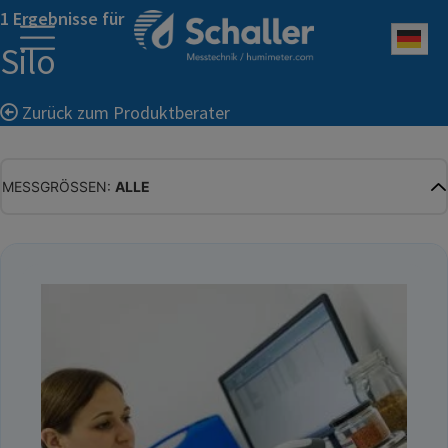
1 Ergebnisse für
Deu
Silo
Zurück zum Produktberater
MESSGRÖSSEN:
ALLE
ALLE
WASSERGEHALT
MATERIALFEUCHTE
HOLZFEUCHTE
RELATIVE FEUCHTE
ABSOLUTE FEUCHTE
TEMPERATUR
GLEICHGEWICHTSFEUCHTE
WASSERAKTIVITÄT
TROCKENSUBSTANZ
HEKTOLITERGEWICHT