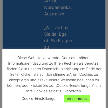
Afrika,
Nordamerika,
Australien
„Wir sind für
Sie da! Egal,
ob Sie Fragen
zu
Messablauf,
Diese Website verwendet Cookies - nähere
Kalibrierung,
Lifetime
Informationen dazu und zu Ihren Rechten als Benutzer
Zubehör oder
Support
finden Sie in unserer Datenschutzerklärung am Ende der
Technik
Seite. Klicken Sie auf „Ich stimme zu“, um Cookies zu
10 Jahre
haben, wir
akzeptieren und direkt unsere Webseite besuchen zu
Reparatur-
können, oder klicken Sie auf „Cookie-Einstellungen“, um
helfen gerne
Ihre Cookies selbst zu verwalten.
Garantie
persönlich
Cookie-Einstellungen
Ich stimme zu
weiter!“