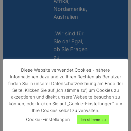
Afrika,
Nordamerika,
Australien
„Wir sind für
Sie da! Egal,
ob Sie Fragen
zu
Messablauf,
Diese Website verwendet Cookies - nähere
Kalibrierung,
Lifetime
Informationen dazu und zu Ihren Rechten als Benutzer
Zubehör oder
Support
finden Sie in unserer Datenschutzerklärung am Ende der
Technik
Seite. Klicken Sie auf „Ich stimme zu“, um Cookies zu
10 Jahre
haben, wir
akzeptieren und direkt unsere Webseite besuchen zu
Reparatur-
können, oder klicken Sie auf „Cookie-Einstellungen“, um
helfen gerne
Ihre Cookies selbst zu verwalten.
Garantie
persönlich
Cookie-Einstellungen
Ich stimme zu
weiter!“