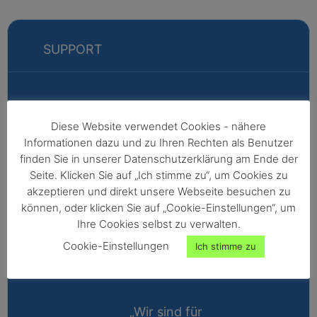
SUPPORT
Markus
Diese Website verwendet Cookies - nähere
Informationen dazu und zu Ihren Rechten als Benutzer
Fabian
finden Sie in unserer Datenschutzerklärung am Ende der
Vertriebsleitung
Seite. Klicken Sie auf „Ich stimme zu“, um Cookies zu
akzeptieren und direkt unsere Webseite besuchen zu
Außendienst -
können, oder klicken Sie auf „Cookie-Einstellungen“, um
Nordeuropa,
Ihre Cookies selbst zu verwalten.
Afrika,
Cookie-Einstellungen
Ich stimme zu
Nordamerika,
Australien
„Wir sind für