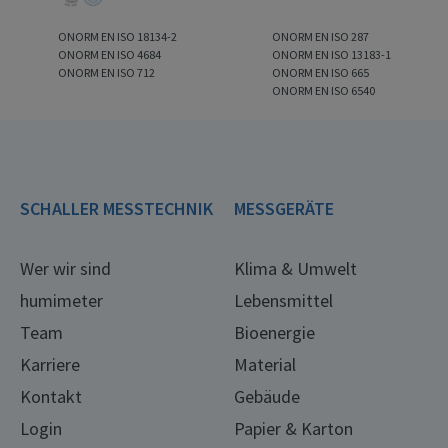
ONORM EN ISO 18134-2
ONORM EN ISO 287
ONORM EN ISO 4684
ONORM EN ISO 13183-1
ONORM EN ISO 712
ONORM EN ISO 665
ONORM EN ISO 6540
SCHALLER MESSTECHNIK
MESSGERÄTE
Wer wir sind
Klima & Umwelt
humimeter
Lebensmittel
Team
Bioenergie
Karriere
Material
Kontakt
Gebäude
Login
Papier & Karton