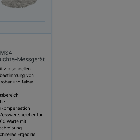
 MS4
euchte-Messgerät
 zur schnellen
sbestimmung von
grober und feiner
ssbereich
che
rkompensation
Messwertspeicher für
000 Werte mit
schreibung
hnelles Ergebnis