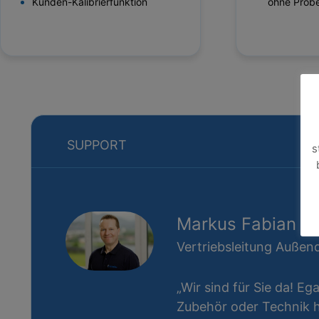
Kunden-Kalibrierfunktion
ohne Prob
SUPPORT
s
Markus Fabian
Vertriebsleitung Außend
„Wir sind für Sie da! Eg
Zubehör oder Technik ha