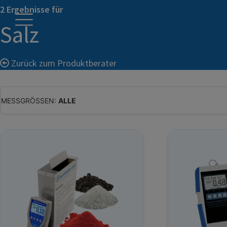
2 Ergebnisse für
Salz
Zurück zum Produktberater
MESSGRÖSSEN:
ALLE
ALLE
WASSERGEHALT
MATERIALFEUCHTE
HOLZFEUCHTE
RELATIVE FEUCHTE
ABSOLUTE FEUCHTE
TEMPERATUR
GLEICHGEWICHTSFEUCHTE
WASSERAKTIVITÄT
TROCKENSUBSTANZ