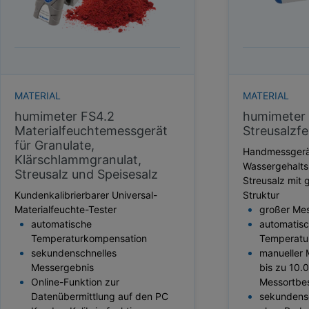
HEKTOLITERGEWICHT
TAUPUNKT
SCHÜTTDICHTE
ATRO/M³
GEWICHT / MASSE
MATERIAL
MATERIAL
humimeter FS4.2
humimeter
Materialfeuchtemessgerät
Streusalzf
für Granulate,
Handmessgerät
Klärschlammgranulat,
Wassergehalt
Streusalz und Speisesalz
Streusalz mit 
Kundenkalibrierbarer Universal-
Struktur
Materialfeuchte-Tester
großer Me
automatische
automatis
Temperaturkompensation
Temperatu
sekundenschnelles
manueller 
Messergebnis
bis zu 10.
Online-Funktion zur
Messortbe
Datenübermittlung auf den PC
sekundensc