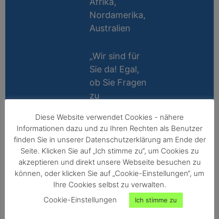
Afrika,
Nordamerika,
Australien
„Wir sind für
Sie da! Egal,
ob Sie Fragen
zu
Messablauf,
Diese Website verwendet Cookies - nähere
Kalibrierung,
Lifetime
Informationen dazu und zu Ihren Rechten als Benutzer
Zubehör oder
Support
finden Sie in unserer Datenschutzerklärung am Ende der
Technik
Seite. Klicken Sie auf „Ich stimme zu“, um Cookies zu
10 Jahre
haben, wir
akzeptieren und direkt unsere Webseite besuchen zu
Reparatur-
können, oder klicken Sie auf „Cookie-Einstellungen“, um
helfen gerne
Ihre Cookies selbst zu verwalten.
Garantie
persönlich
Cookie-Einstellungen
Ich stimme zu
weiter!“