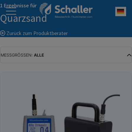
1 Ergebnisse für
Deu
Quarzsand
Zurück zum Produktberater
MESSGRÖSSEN:
ALLE
ALLE
WASSERGEHALT
MATERIALFEUCHTE
HOLZFEUCHTE
RELATIVE FEUCHTE
ABSOLUTE FEUCHTE
TEMPERATUR
GLEICHGEWICHTSFEUCHTE
WASSERAKTIVITÄT
TROCKENSUBSTANZ
HEKTOLITERGEWICHT