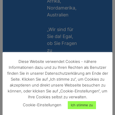
Afrika,
Nordamerika,
Australien
„Wir sind für
Sie da! Egal,
ob Sie Fragen
zu
Messablauf,
Diese Website verwendet Cookies - nähere
Kalibrierung,
Lifetime
Informationen dazu und zu Ihren Rechten als Benutzer
Zubehör oder
Support
finden Sie in unserer Datenschutzerklärung am Ende der
Technik
Seite. Klicken Sie auf „Ich stimme zu“, um Cookies zu
10 Jahre
haben, wir
akzeptieren und direkt unsere Webseite besuchen zu
Reparatur-
können, oder klicken Sie auf „Cookie-Einstellungen“, um
helfen gerne
Ihre Cookies selbst zu verwalten.
Garantie
persönlich
Cookie-Einstellungen
Ich stimme zu
weiter!“