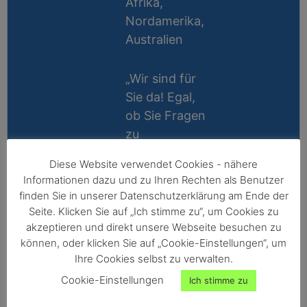
Afrika,
Nordamerika,
Australien
„Wir sind für
Sie da! Egal,
ob Sie Fragen
zu
Messablauf,
Diese Website verwendet Cookies - nähere
Kalibrierung,
Lifetime
Informationen dazu und zu Ihren Rechten als Benutzer
Zubehör oder
Support
finden Sie in unserer Datenschutzerklärung am Ende der
Technik
Seite. Klicken Sie auf „Ich stimme zu“, um Cookies zu
10 Jahre
haben, wir
akzeptieren und direkt unsere Webseite besuchen zu
Reparatur-
können, oder klicken Sie auf „Cookie-Einstellungen“, um
helfen gerne
Ihre Cookies selbst zu verwalten.
Garantie
persönlich
Cookie-Einstellungen
Ich stimme zu
weiter!“