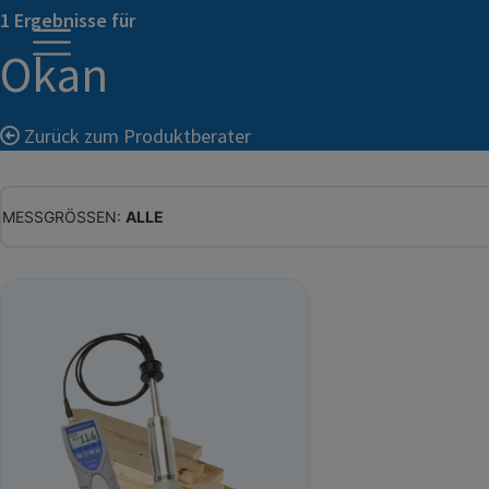
1 Ergebnisse für
Okan
Zurück zum Produktberater
MESSGRÖSSEN:
ALLE
ALLE
WASSERGEHALT
MATERIALFEUCHTE
HOLZFEUCHTE
RELATIVE FEUCHTE
ABSOLUTE FEUCHTE
TEMPERATUR
GLEICHGEWICHTSFEUCHTE
WASSERAKTIVITÄT
TROCKENSUBSTANZ