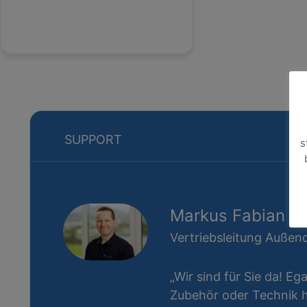
SUPPORT
s
Markus Fabian
Vertriebsleitung Außend
„Wir sind für Sie da! Eg
Zubehör oder Technik ha