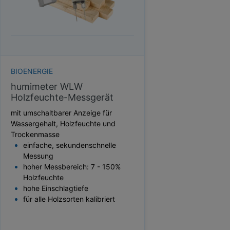
HEKTOLITERGEWICHT
TAUPUNKT
SCHÜTTDICHTE
ATRO/M³
GEWICHT / MASSE
BIOENERGIE
humimeter WLW
Holzfeuchte-Messgerät
mit umschaltbarer Anzeige für
Wassergehalt, Holzfeuchte und
Trockenmasse
einfache, sekundenschnelle
Messung
hoher Messbereich: 7 - 150%
Holzfeuchte
hohe Einschlagtiefe
für alle Holzsorten kalibriert