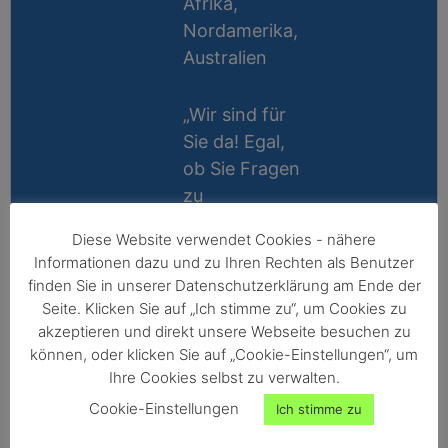
Afrika,
Nordamerika,
Australien
„Wir sind für
Sie da! Egal,
ob Sie Fragen
zu
Messablauf,
Diese Website verwendet Cookies - nähere
Kalibrierung,
Lifetime
Informationen dazu und zu Ihren Rechten als Benutzer
Zubehör oder
Support
finden Sie in unserer Datenschutzerklärung am Ende der
Technik
Seite. Klicken Sie auf „Ich stimme zu“, um Cookies zu
10 Jahre
haben, wir
akzeptieren und direkt unsere Webseite besuchen zu
Reparatur-
können, oder klicken Sie auf „Cookie-Einstellungen“, um
helfen gerne
Ihre Cookies selbst zu verwalten.
Garantie
persönlich
Cookie-Einstellungen
Ich stimme zu
weiter!“