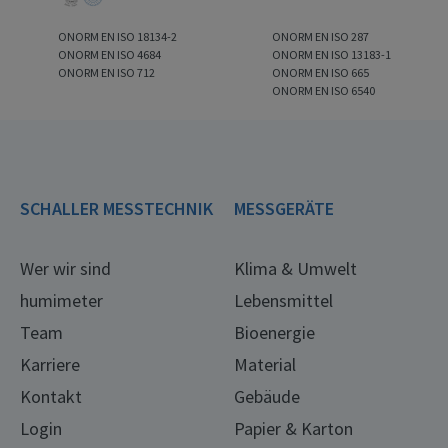
ONORM EN ISO 18134-2
ONORM EN ISO 287
ONORM EN ISO 4684
ONORM EN ISO 13183-1
ONORM EN ISO 712
ONORM EN ISO 665
ONORM EN ISO 6540
SCHALLER MESSTECHNIK
MESSGERÄTE
Wer wir sind
Klima & Umwelt
humimeter
Lebensmittel
Team
Bioenergie
Karriere
Material
Kontakt
Gebäude
Login
Papier & Karton