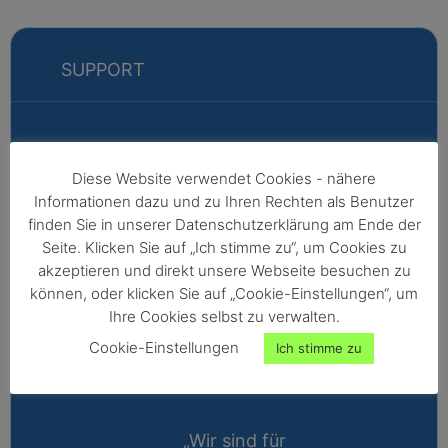
SUPPORT
Markus
Diese Website verwendet Cookies - nähere
Informationen dazu und zu Ihren Rechten als Benutzer
Fabian
finden Sie in unserer Datenschutzerklärung am Ende der
Vertriebsleitung
Seite. Klicken Sie auf „Ich stimme zu“, um Cookies zu
akzeptieren und direkt unsere Webseite besuchen zu
Außendienst -
können, oder klicken Sie auf „Cookie-Einstellungen“, um
Nordeuropa,
Ihre Cookies selbst zu verwalten.
Afrika,
Cookie-Einstellungen
Ich stimme zu
Nordamerika,
Australien
„Wir sind für