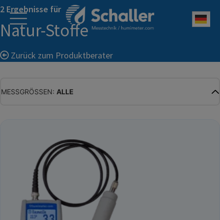
2 Ergebnisse für
Deu
Natur-Stoffe
Zurück zum Produktberater
MESSGRÖSSEN:
ALLE
ALLE
WASSERGEHALT
MATERIALFEUCHTE
HOLZFEUCHTE
RELATIVE FEUCHTE
ABSOLUTE FEUCHTE
TEMPERATUR
GLEICHGEWICHTSFEUCHTE
WASSERAKTIVITÄT
TROCKENSUBSTANZ
HEKTOLITERGEWICHT