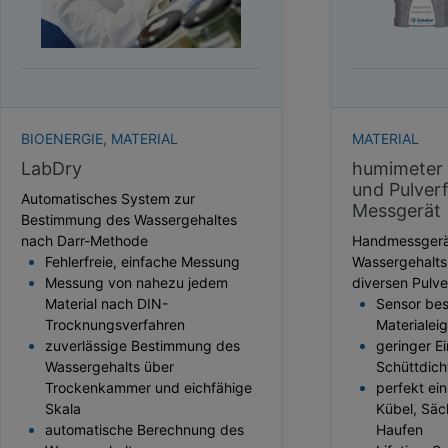
HEKTOLITERGEWICHT
TAUPUNKT
SCHÜTTDICHTE
ATRO/M³
GEWICHT / MASSE
BIOENERGIE, MATERIAL
MATERIAL
LabDry
humimeter 
und Pulver
Automatisches System zur
Messgerät
Bestimmung des Wassergehaltes
nach Darr-Methode
Handmessgerä
Fehlerfreie, einfache Messung
Wassergehalt
Messung von nahezu jedem
diversen Pulve
Material nach DIN-
Sensor bes
Trocknungsverfahren
Materialei
zuverlässige Bestimmung des
geringer Ei
Wassergehalts über
Schüttdich
Trockenkammer und eichfähige
perfekt ei
Skala
Kübel, Säc
automatische Berechnung des
Haufen