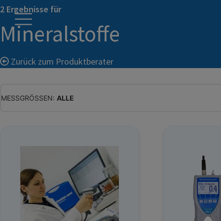
2 Ergebnisse für
Mineralstoffe
Zurück zum Produktberater
MESSGRÖSSEN:
ALLE
ALLE
WASSERGEHALT
MATERIALFEUCHTE
HOLZFEUCHTE
RELATIVE FEUCHTE
ABSOLUTE FEUCHTE
TEMPERATUR
GLEICHGEWICHTSFEUCHTE
WASSERAKTIVITÄT
TROCKENSUBSTANZ