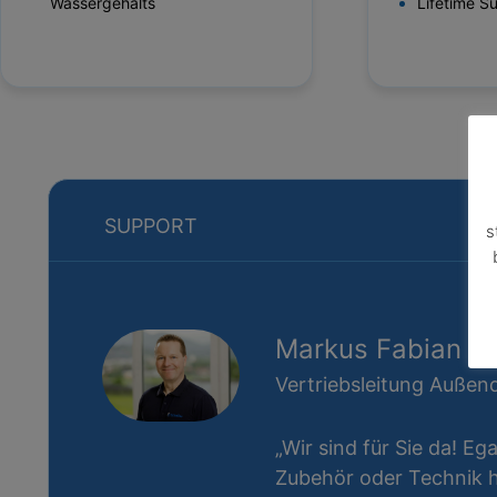
Wassergehalts
Lifetime S
SUPPORT
s
Markus Fabian
Vertriebsleitung Außend
„Wir sind für Sie da! Eg
Zubehör oder Technik ha