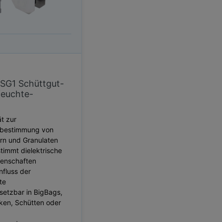
SG1 Schüttgut-
feuchte-
t zur
sbestimmung von
rn und Granulaten
timmt dielektrische
genschaften
nfluss der
te
nsetzbar in BigBags,
ken, Schütten oder