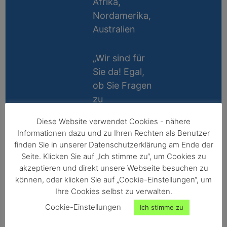
Afrika,
Nordamerika,
Australien
„Wir sind für
Sie da! Egal,
ob Sie Fragen
zu
Messablauf,
Diese Website verwendet Cookies - nähere
Kalibrierung,
Lifetime
Informationen dazu und zu Ihren Rechten als Benutzer
Zubehör oder
Support
finden Sie in unserer Datenschutzerklärung am Ende der
Technik
Seite. Klicken Sie auf „Ich stimme zu“, um Cookies zu
10 Jahre
haben, wir
akzeptieren und direkt unsere Webseite besuchen zu
Reparatur-
können, oder klicken Sie auf „Cookie-Einstellungen“, um
helfen gerne
Ihre Cookies selbst zu verwalten.
Garantie
persönlich
Cookie-Einstellungen
Ich stimme zu
weiter!“