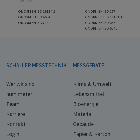
ONORM EN ISO 18134-2
ONORM EN ISO 287
ONORM EN ISO 4684
ONORM EN ISO 13183-1
ONORM EN ISO 712
ONORM EN ISO 665
ONORM EN ISO 6540
SCHALLER MESSTECHNIK
MESSGERÄTE
Wer wir sind
Klima & Umwelt
humimeter
Lebensmittel
Team
Bioenergie
Karriere
Material
Kontakt
Gebäude
Login
Papier & Karton