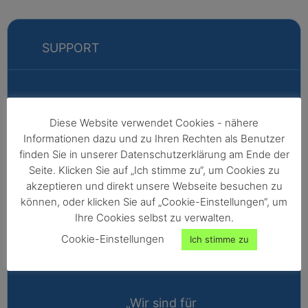
SUPPORT
Markus
Diese Website verwendet Cookies - nähere
Informationen dazu und zu Ihren Rechten als Benutzer
Fabian
finden Sie in unserer Datenschutzerklärung am Ende der
Vertriebsleitung
Seite. Klicken Sie auf „Ich stimme zu“, um Cookies zu
akzeptieren und direkt unsere Webseite besuchen zu
Außendienst -
können, oder klicken Sie auf „Cookie-Einstellungen“, um
Nordeuropa,
Ihre Cookies selbst zu verwalten.
Afrika,
Cookie-Einstellungen
Ich stimme zu
Nordamerika,
Australien
„Wir sind für