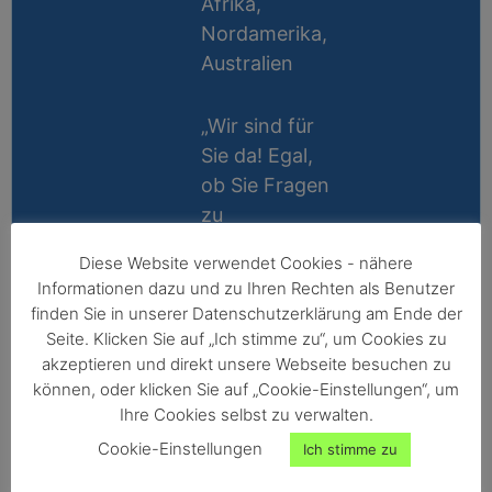
Afrika,
Nordamerika,
Australien
„Wir sind für
Sie da! Egal,
ob Sie Fragen
zu
Messablauf,
Diese Website verwendet Cookies - nähere
Kalibrierung,
Lifetime
Informationen dazu und zu Ihren Rechten als Benutzer
Zubehör oder
Support
finden Sie in unserer Datenschutzerklärung am Ende der
Technik
Seite. Klicken Sie auf „Ich stimme zu“, um Cookies zu
10 Jahre
haben, wir
akzeptieren und direkt unsere Webseite besuchen zu
Reparatur-
können, oder klicken Sie auf „Cookie-Einstellungen“, um
helfen gerne
Ihre Cookies selbst zu verwalten.
Garantie
persönlich
Cookie-Einstellungen
Ich stimme zu
weiter!“