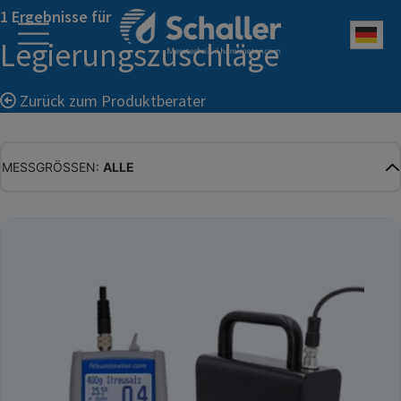
1 Ergebnisse für
Deu
Legierungszuschläge
Zurück zum Produktberater
MESSGRÖSSEN:
ALLE
ALLE
WASSERGEHALT
MATERIALFEUCHTE
HOLZFEUCHTE
RELATIVE FEUCHTE
ABSOLUTE FEUCHTE
TEMPERATUR
GLEICHGEWICHTSFEUCHTE
WASSERAKTIVITÄT
TROCKENSUBSTANZ
HEKTOLITERGEWICHT