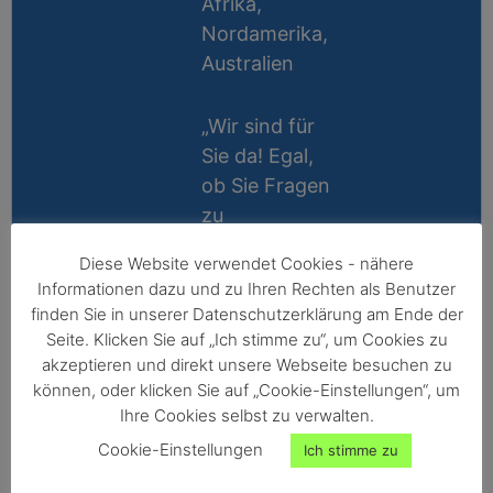
Afrika,
Nordamerika,
Australien
„Wir sind für
Sie da! Egal,
ob Sie Fragen
zu
Messablauf,
Diese Website verwendet Cookies - nähere
Kalibrierung,
Lifetime
Informationen dazu und zu Ihren Rechten als Benutzer
Zubehör oder
Support
finden Sie in unserer Datenschutzerklärung am Ende der
Technik
Seite. Klicken Sie auf „Ich stimme zu“, um Cookies zu
10 Jahre
haben, wir
akzeptieren und direkt unsere Webseite besuchen zu
Reparatur-
können, oder klicken Sie auf „Cookie-Einstellungen“, um
helfen gerne
Ihre Cookies selbst zu verwalten.
Garantie
persönlich
Cookie-Einstellungen
Ich stimme zu
weiter!“