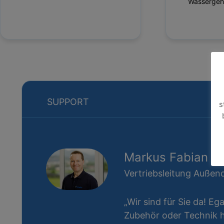
Wassergeh
SUPPORT
s
Markus Fabian
Vertriebsleitung Außend
„Wir sind für Sie da! Eg
Zubehör oder Technik ha