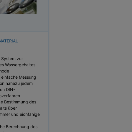
MATERIAL
 System zur
es Wassergehaltes
thode
e, einfache Messung
on nahezu jedem
ach DIN-
sverfahren
ge Bestimmung des
lts über
mmer und eichfähige
che Berechnung des