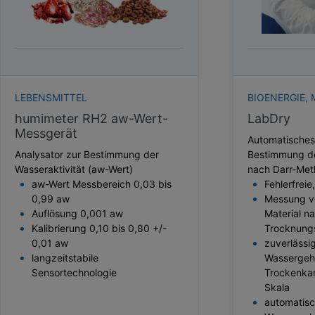
HEKTOLITERGEWICHT
TAUPUNKT
SCHÜTTDICHTE
ATRO/M³
GEWICHT / MASSE
LEBENSMITTEL
BIOENERGIE, 
humimeter RH2 aw-Wert-
LabDry
Messgerät
Automatisches
Analysator zur Bestimmung der
Bestimmung d
Wasseraktivität (aw-Wert)
nach Darr-Me
aw-Wert Messbereich 0,03 bis
Fehlerfrei
0,99 aw
Messung v
Auflösung 0,001 aw
Material n
Kalibrierung 0,10 bis 0,80 +/-
Trocknung
0,01 aw
zuverlässi
langzeitstabile
Wassergeha
Sensortechnologie
Trockenka
Skala
automatis