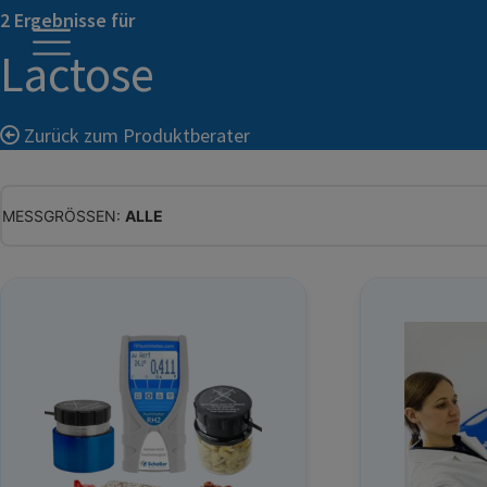
2 Ergebnisse für
Lactose
Zurück zum Produktberater
MESSGRÖSSEN:
ALLE
ALLE
WASSERGEHALT
MATERIALFEUCHTE
HOLZFEUCHTE
RELATIVE FEUCHTE
ABSOLUTE FEUCHTE
TEMPERATUR
GLEICHGEWICHTSFEUCHTE
WASSERAKTIVITÄT
TROCKENSUBSTANZ