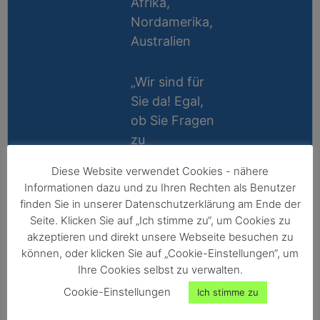
Afrika,
Nordamerika,
Australien
„Wir sind für
Sie da! Egal,
ob Sie Fragen
zu
Messablauf,
Diese Website verwendet Cookies - nähere
Kalibrierung,
Lifetime
Informationen dazu und zu Ihren Rechten als Benutzer
Zubehör oder
Support
finden Sie in unserer Datenschutzerklärung am Ende der
Technik
Seite. Klicken Sie auf „Ich stimme zu“, um Cookies zu
10 Jahre
haben, wir
akzeptieren und direkt unsere Webseite besuchen zu
Reparatur-
können, oder klicken Sie auf „Cookie-Einstellungen“, um
helfen gerne
Ihre Cookies selbst zu verwalten.
Garantie
persönlich
Cookie-Einstellungen
Ich stimme zu
weiter!“