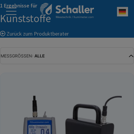
1 Ergebnisse für
Deu
Kunststoffe
Zurück zum Produktberater
MESSGRÖSSEN:
ALLE
ALLE
WASSERGEHALT
MATERIALFEUCHTE
HOLZFEUCHTE
RELATIVE FEUCHTE
ABSOLUTE FEUCHTE
TEMPERATUR
GLEICHGEWICHTSFEUCHTE
WASSERAKTIVITÄT
TROCKENSUBSTANZ
HEKTOLITERGEWICHT