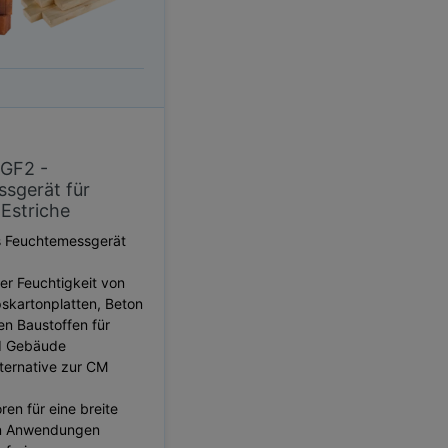
GF2 -
sgerät für
Estriche
es Feuchtemessgerät
r Feuchtigkeit von
pskartonplatten, Beton
en Baustoffen für
d Gebäude
lternative zur CM
ren für eine breite
on Anwendungen