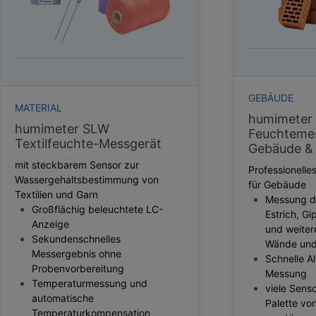
HEKTOLITERGEWICHT
TAUPUNKT
SCHÜTTDICHTE
ATRO/M³
GEWICHT / MASSE
GEBÄUDE
MATERIAL
humimeter 
humimeter SLW
Feuchtemes
Textilfeuchte-Messgerät
Gebäude & 
mit steckbarem Sensor zur
Professionell
Wassergehaltsbestimmung von
für Gebäude
Textilien und Garn
Messung de
Großflächig beleuchtete LC-
Estrich, Gi
Anzeige
und weiter
Sekundenschnelles
Wände un
Messergebnis ohne
Schnelle A
Probenvorbereitung
Messung
Temperaturmessung und
viele Senso
automatische
Palette v
Temperaturkompensation