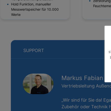
zerstörung
Hold Funktion, manueller
Feuchteme
Messwertspeicher für 10.000
Werte
SUPPORT
s
Markus Fabian
Vertriebsleitung Außend
„Wir sind für Sie da! Eg
Zubehör oder Technik ha