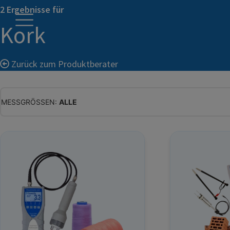
2 Ergebnisse für
Kork
Zurück zum Produktberater
MESSGRÖSSEN:
ALLE
ALLE
WASSERGEHALT
MATERIALFEUCHTE
HOLZFEUCHTE
RELATIVE FEUCHTE
ABSOLUTE FEUCHTE
TEMPERATUR
GLEICHGEWICHTSFEUCHTE
WASSERAKTIVITÄT
TROCKENSUBSTANZ