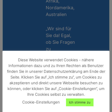
Afrika,
Nordamerika,
Australien
„Wir sind für
Sie da! Egal,
ob Sie Fragen
zu
Messablauf,
Diese Website verwendet Cookies - nähere
Kalibrierung,
Lifetime
Informationen dazu und zu Ihren Rechten als Benutzer
Zubehör oder
Support
finden Sie in unserer Datenschutzerklärung am Ende der
Technik
Seite. Klicken Sie auf „Ich stimme zu“, um Cookies zu
10 Jahre
haben, wir
akzeptieren und direkt unsere Webseite besuchen zu
Reparatur-
können, oder klicken Sie auf „Cookie-Einstellungen“, um
helfen gerne
Ihre Cookies selbst zu verwalten.
Garantie
persönlich
Cookie-Einstellungen
Ich stimme zu
weiter!“