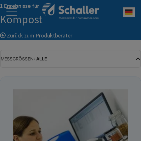
1 Ergebnisse für
Deu
Kompost
Zurück zum Produktberater
MESSGRÖSSEN:
ALLE
ALLE
WASSERGEHALT
MATERIALFEUCHTE
HOLZFEUCHTE
RELATIVE FEUCHTE
ABSOLUTE FEUCHTE
TEMPERATUR
GLEICHGEWICHTSFEUCHTE
WASSERAKTIVITÄT
TROCKENSUBSTANZ
HEKTOLITERGEWICHT