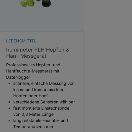
HEKTOLITERGEWICHT
TAUPUNKT
SCHÜTTDICHTE
ATRO/M³
GEWICHT / MASSE
LEBENSMITTEL
humimeter FLH Hopfen &
Hanf-Messgerät
Professionelles Hopfen- und
Hanffeuchte-Messgerät mit
Datenlogger
schnelle, einfache Messung von
losem und komprimiertem
Hopfen oder Hanf
verschiedene Sensoren wählbar
fest montierte Einstechsonde
von 0,3 Meter Länge
langzeitstabile Feuchte- und
Temperatursensoren