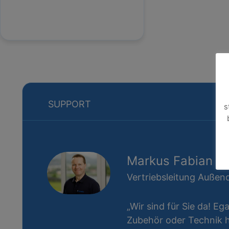
SUPPORT
s
Markus Fabian
Vertriebsleitung Außend
„Wir sind für Sie da! Eg
Zubehör oder Technik ha