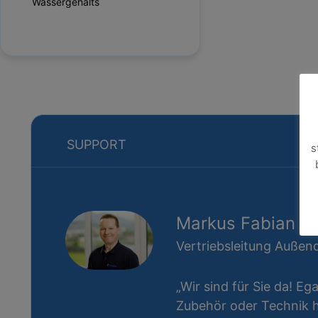
Wassergehalts
SUPPORT
s
Markus Fabian
Vertriebsleitung Außend
„Wir sind für Sie da! Eg
Zubehör oder Technik ha