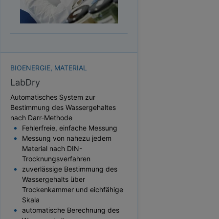
HEKTOLITERGEWICHT
TAUPUNKT
SCHÜTTDICHTE
ATRO/M³
GEWICHT / MASSE
BIOENERGIE, MATERIAL
LabDry
Automatisches System zur
Bestimmung des Wassergehaltes
nach Darr-Methode
Fehlerfreie, einfache Messung
Messung von nahezu jedem
Material nach DIN-
Trocknungsverfahren
zuverlässige Bestimmung des
Wassergehalts über
Trockenkammer und eichfähige
Skala
automatische Berechnung des