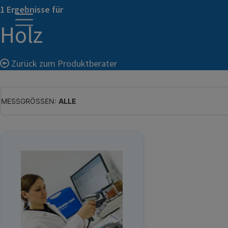
1 Ergebnisse für
Holz
Zurück zum Produktberater
MESSGRÖSSEN:
ALLE
ALLE
WASSERGEHALT
MATERIALFEUCHTE
HOLZFEUCHTE
RELATIVE FEUCHTE
ABSOLUTE FEUCHTE
TEMPERATUR
GLEICHGEWICHTSFEUCHTE
WASSERAKTIVITÄT
TROCKENSUBSTANZ