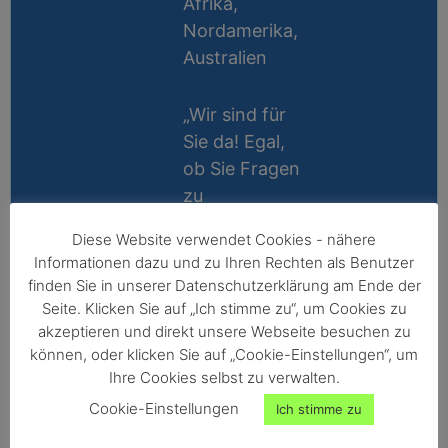
Afrika,
Nordamerika,
Australien
„Wir sind für
Sie da! Egal,
ob Sie Fragen
zu
Messablauf,
Diese Website verwendet Cookies - nähere
Kalibrierung,
Lifetime
Informationen dazu und zu Ihren Rechten als Benutzer
Zubehör oder
Support
finden Sie in unserer Datenschutzerklärung am Ende der
Technik
Seite. Klicken Sie auf „Ich stimme zu“, um Cookies zu
10 Jahre
haben, wir
akzeptieren und direkt unsere Webseite besuchen zu
Reparatur-
können, oder klicken Sie auf „Cookie-Einstellungen“, um
helfen gerne
Ihre Cookies selbst zu verwalten.
Garantie
persönlich
Cookie-Einstellungen
Ich stimme zu
weiter!“