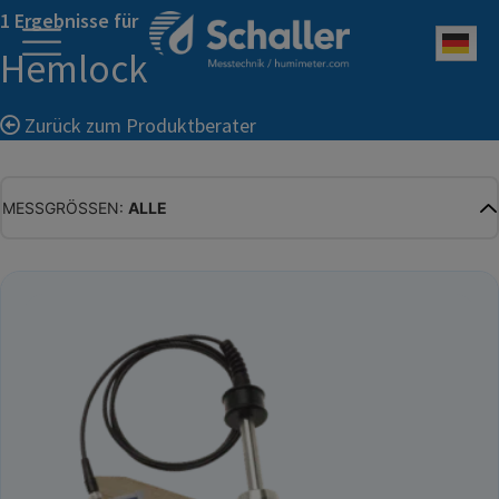
1 Ergebnisse für
Deu
Hemlock
Zurück zum Produktberater
MESSGRÖSSEN:
ALLE
ALLE
WASSERGEHALT
MATERIALFEUCHTE
HOLZFEUCHTE
RELATIVE FEUCHTE
ABSOLUTE FEUCHTE
TEMPERATUR
GLEICHGEWICHTSFEUCHTE
WASSERAKTIVITÄT
TROCKENSUBSTANZ
HEKTOLITERGEWICHT