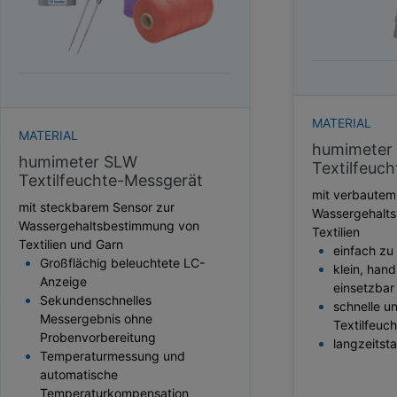
HEKTOLITERGEWICHT
TAUPUNKT
SCHÜTTDICHTE
ATRO/M³
GEWICHT / MASSE
MATERIAL
MATERIAL
humimeter
humimeter SLW
Textilfeuc
Textilfeuchte-Messgerät
mit verbautem
mit steckbarem Sensor zur
Wassergehalt
Wassergehaltsbestimmung von
Textilien
Textilien und Garn
einfach z
Großflächig beleuchtete LC-
klein, handl
Anzeige
einsetzbar
Sekundenschnelles
schnelle u
Messergebnis ohne
Textilfeuc
Probenvorbereitung
langzeitsta
Temperaturmessung und
automatische
Temperaturkompensation