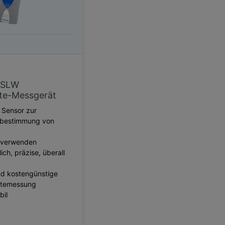
 SLW
hte-Messgerät
 Sensor zur
sbestimmung von
u verwenden
ich, präzise, ​​überall
nd kostengünstige
htemessung
bil