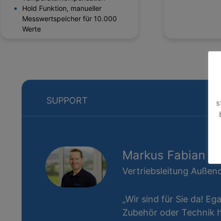
Hold Funktion, manueller
Messwertspeicher für 10.000
Werte
SUPPORT
s
Markus Fabian
Vertriebsleitung Außend
„Wir sind für Sie da! Eg
Zubehör oder Technik ha