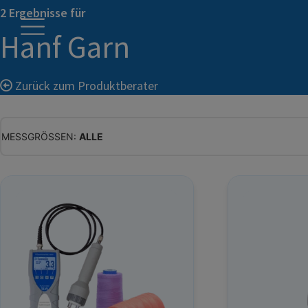
2 Ergebnisse für
Hanf Garn
Zurück zum Produktberater
MESSGRÖSSEN:
ALLE
ALLE
WASSERGEHALT
MATERIALFEUCHTE
HOLZFEUCHTE
RELATIVE FEUCHTE
ABSOLUTE FEUCHTE
TEMPERATUR
GLEICHGEWICHTSFEUCHTE
WASSERAKTIVITÄT
TROCKENSUBSTANZ