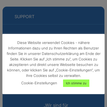
SUPPORT
Markus
Diese Website verwendet Cookies - nähere
Informationen dazu und zu Ihren Rechten als Benutzer
Fabian
finden Sie in unserer Datenschutzerklärung am Ende der
Vertriebsleitung
Seite. Klicken Sie auf „Ich stimme zu“, um Cookies zu
akzeptieren und direkt unsere Webseite besuchen zu
Außendienst -
können, oder klicken Sie auf „Cookie-Einstellungen“, um
Nordeuropa,
Ihre Cookies selbst zu verwalten.
Afrika,
Cookie-Einstellungen
Ich stimme zu
Nordamerika,
Australien
„Wir sind für