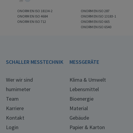
ONORM EN ISO 18134-2
ONORM EN ISO 287
ONORM EN ISO 4684
ONORM EN ISO 13183-1
ONORM EN ISO 712
ONORM EN ISO 665
ONORM EN ISO 6540
SCHALLER MESSTECHNIK
MESSGERÄTE
Wer wir sind
Klima & Umwelt
humimeter
Lebensmittel
Team
Bioenergie
Karriere
Material
Kontakt
Gebäude
Login
Papier & Karton