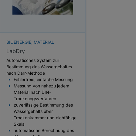
HEKTOLITERGEWICHT
TAUPUNKT
SCHÜTTDICHTE
ATRO/M³
GEWICHT / MASSE
BIOENERGIE, MATERIAL
LabDry
Automatisches System zur
Bestimmung des Wassergehaltes
nach Darr-Methode
Fehlerfreie, einfache Messung
Messung von nahezu jedem
Material nach DIN-
Trocknungsverfahren
zuverlässige Bestimmung des
Wassergehalts über
Trockenkammer und eichfähige
Skala
automatische Berechnung des