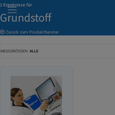
1 Ergebnisse für
Grundstoff
Zurück zum Produktberater
MESSGRÖSSEN:
ALLE
ALLE
WASSERGEHALT
MATERIALFEUCHTE
HOLZFEUCHTE
RELATIVE FEUCHTE
ABSOLUTE FEUCHTE
TEMPERATUR
GLEICHGEWICHTSFEUCHTE
WASSERAKTIVITÄT
TROCKENSUBSTANZ