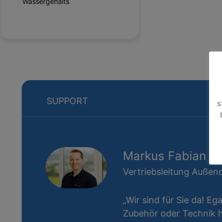
Wassergehalts
SUPPORT
s
Markus Fabian
Vertriebsleitung Außend
„Wir sind für Sie da! Eg
Zubehör oder Technik ha