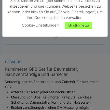
Seite. Klicken Sie auf „Ich stimme zu“, um Cookies zu
akzeptieren und direkt unsere Webseite besuchen zu
können, oder klicken Sie auf „Cookie-Einstellungen“, um
Ihre Cookies selbst zu verwalten.
Cookie-Einstellungen
Ich stimme zu
GEBÄUDE
humimeter GF2 Set für Baumeister,
Sachverständige und Sanierer
Vorkonfiguriertes Sensorpaket und Zubehör für humimeter
GF2
externe Sensoren jederzeit nachrüstbar
Messung von Gips, Kalkmörtel, Kalkputz, Zellulose,
Schüttung, Dämmstoffe, Kork und div. Holzsorten
Estrich zerstörungsfrei ohne CM Messung möglich