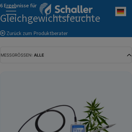
6 Ergebnisse für
Deu
Gleichgewichtsfeuchte
Zurück zum Produktberater
MESSGRÖSSEN:
ALLE
ALLE
WASSERGEHALT
MATERIALFEUCHTE
HOLZFEUCHTE
RELATIVE FEUCHTE
ABSOLUTE FEUCHTE
TEMPERATUR
GLEICHGEWICHTSFEUCHTE
WASSERAKTIVITÄT
TROCKENSUBSTANZ
HEKTOLITERGEWICHT