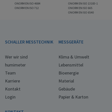
ONORM EN ISO 4684
ONORM EN ISO 13183-1
ONORM EN ISO 712
ONORM EN ISO 665
ONORM EN ISO 6540
SCHALLER MESSTECHNIK
MESSGERÄTE
Wer wir sind
Klima & Umwelt
humimeter
Lebensmittel
Team
Bioenergie
Karriere
Material
Kontakt
Gebäude
Login
Papier & Karton
KONTAKT