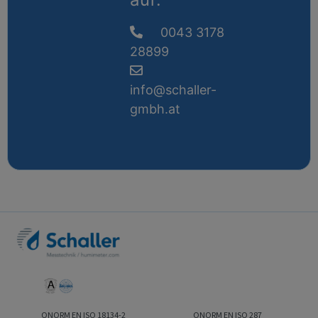
0043 3178
28899
info@schaller-
gmbh.at
ONORM EN ISO 18134-2
ONORM EN ISO 287