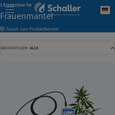
1 Ergebnisse für
Deu
Frauenmantel
Zurück zum Produktberater
MESSGRÖSSEN:
ALLE
ALLE
WASSERGEHALT
MATERIALFEUCHTE
HOLZFEUCHTE
RELATIVE FEUCHTE
ABSOLUTE FEUCHTE
TEMPERATUR
GLEICHGEWICHTSFEUCHTE
WASSERAKTIVITÄT
TROCKENSUBSTANZ
HEKTOLITERGEWICHT