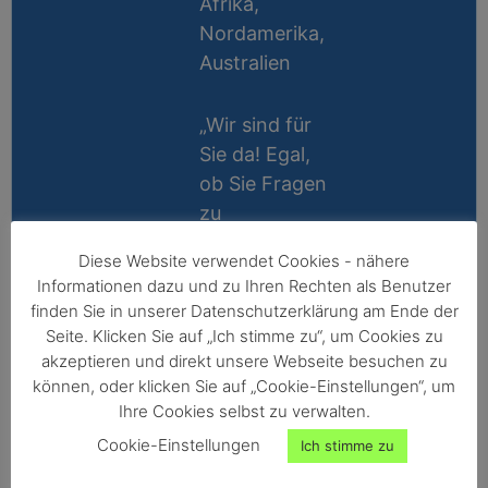
Afrika,
Nordamerika,
Australien
„Wir sind für
Sie da! Egal,
ob Sie Fragen
zu
Messablauf,
Diese Website verwendet Cookies - nähere
Kalibrierung,
Lifetime
Informationen dazu und zu Ihren Rechten als Benutzer
Zubehör oder
Support
finden Sie in unserer Datenschutzerklärung am Ende der
Technik
Seite. Klicken Sie auf „Ich stimme zu“, um Cookies zu
10 Jahre
haben, wir
akzeptieren und direkt unsere Webseite besuchen zu
Reparatur-
können, oder klicken Sie auf „Cookie-Einstellungen“, um
helfen gerne
Ihre Cookies selbst zu verwalten.
Garantie
persönlich
Cookie-Einstellungen
Ich stimme zu
weiter!“