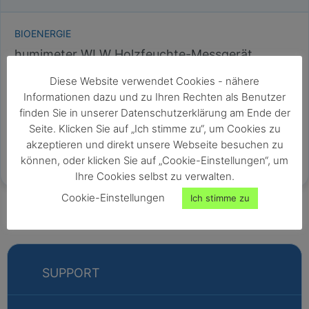
BIOENERGIE
humimeter WLW Holzfeuchte-Messgerät
mit umschaltbarer Anzeige für Wassergehalt, Holzfeuchte und
Diese Website verwendet Cookies - nähere
Trockenmasse
Informationen dazu und zu Ihren Rechten als Benutzer
einfache, sekundenschnelle Messung
finden Sie in unserer Datenschutzerklärung am Ende der
hoher Messbereich: 7 - 150% Holzfeuchte
Seite. Klicken Sie auf „Ich stimme zu“, um Cookies zu
hohe Einschlagtiefe
akzeptieren und direkt unsere Webseite besuchen zu
für alle Holzsorten kalibriert
können, oder klicken Sie auf „Cookie-Einstellungen“, um
Ihre Cookies selbst zu verwalten.
Cookie-Einstellungen
Ich stimme zu
SUPPORT