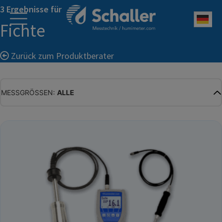
3 Ergebnisse für
Deu
Fichte
Zurück zum Produktberater
MESSGRÖSSEN:
ALLE
ALLE
WASSERGEHALT
MATERIALFEUCHTE
HOLZFEUCHTE
RELATIVE FEUCHTE
ABSOLUTE FEUCHTE
TEMPERATUR
GLEICHGEWICHTSFEUCHTE
WASSERAKTIVITÄT
TROCKENSUBSTANZ
HEKTOLITERGEWICHT