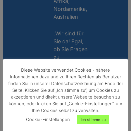
Afrika,
Nordamerika,
Australien
„Wir sind für
Sie da! Egal,
ob Sie Fragen
zu
Messablauf,
Diese Website verwendet Cookies - nähere
Kalibrierung,
Lifetime
Informationen dazu und zu Ihren Rechten als Benutzer
Zubehör oder
Support
finden Sie in unserer Datenschutzerklärung am Ende der
Technik
Seite. Klicken Sie auf „Ich stimme zu“, um Cookies zu
10 Jahre
haben, wir
akzeptieren und direkt unsere Webseite besuchen zu
Reparatur-
können, oder klicken Sie auf „Cookie-Einstellungen“, um
helfen gerne
Ihre Cookies selbst zu verwalten.
Garantie
persönlich
Cookie-Einstellungen
Ich stimme zu
weiter!“