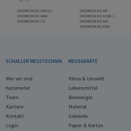
ONORM EN ISO 18134-2
ONORM EN ISO 287
ONORM EN ISO 4684
ONORM EN ISO 13183-1
ONORM EN ISO 712
ONORM EN ISO 665
ONORM EN ISO 6540
SCHALLER MESSTECHNIK
MESSGERÄTE
Wer wir sind
Klima & Umwelt
humimeter
Lebensmittel
Team
Bioenergie
Karriere
Material
Kontakt
Gebäude
Login
Papier & Karton