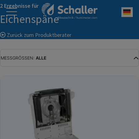
2 Ergebnisse für
Deu
Eichenspäne
Zurück zum Produktberater
MESSGRÖSSEN:
ALLE
ALLE
WASSERGEHALT
MATERIALFEUCHTE
HOLZFEUCHTE
RELATIVE FEUCHTE
ABSOLUTE FEUCHTE
TEMPERATUR
GLEICHGEWICHTSFEUCHTE
WASSERAKTIVITÄT
TROCKENSUBSTANZ
HEKTOLITERGEWICHT