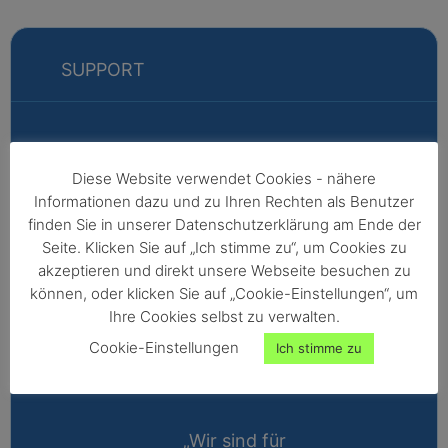
SUPPORT
Markus
Diese Website verwendet Cookies - nähere
Informationen dazu und zu Ihren Rechten als Benutzer
Fabian
finden Sie in unserer Datenschutzerklärung am Ende der
Vertriebsleitung
Seite. Klicken Sie auf „Ich stimme zu“, um Cookies zu
akzeptieren und direkt unsere Webseite besuchen zu
Außendienst -
können, oder klicken Sie auf „Cookie-Einstellungen“, um
Nordeuropa,
Ihre Cookies selbst zu verwalten.
Afrika,
Cookie-Einstellungen
Ich stimme zu
Nordamerika,
Australien
„Wir sind für