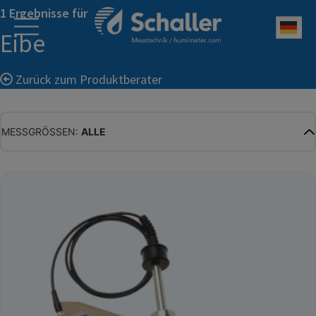
1 Ergebnisse für
Deu
Eibe
Zurück zum Produktberater
MESSGRÖSSEN:
ALLE
ALLE
WASSERGEHALT
MATERIALFEUCHTE
HOLZFEUCHTE
RELATIVE FEUCHTE
ABSOLUTE FEUCHTE
TEMPERATUR
GLEICHGEWICHTSFEUCHTE
WASSERAKTIVITÄT
TROCKENSUBSTANZ
HEKTOLITERGEWICHT