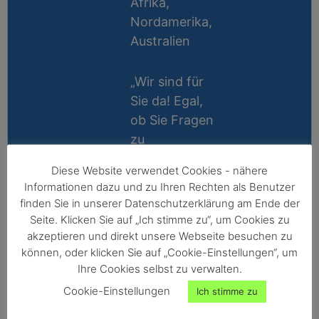
Afrika,
Nordamerika,
Australien
„Wir sind für
Sie da! Egal,
ob Sie Fragen
zu
Messablauf,
Diese Website verwendet Cookies - nähere
Kalibrierung,
Lifetime
Informationen dazu und zu Ihren Rechten als Benutzer
Zubehör oder
Support
finden Sie in unserer Datenschutzerklärung am Ende der
Technik
Seite. Klicken Sie auf „Ich stimme zu“, um Cookies zu
10 Jahre
haben, wir
akzeptieren und direkt unsere Webseite besuchen zu
Reparatur-
können, oder klicken Sie auf „Cookie-Einstellungen“, um
helfen gerne
Ihre Cookies selbst zu verwalten.
Garantie
persönlich
Cookie-Einstellungen
Ich stimme zu
weiter!“