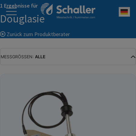
1 Ergebnisse für
Deu
Douglasie
Zurück zum Produktberater
MESSGRÖSSEN:
ALLE
ALLE
WASSERGEHALT
MATERIALFEUCHTE
HOLZFEUCHTE
RELATIVE FEUCHTE
ABSOLUTE FEUCHTE
TEMPERATUR
GLEICHGEWICHTSFEUCHTE
WASSERAKTIVITÄT
TROCKENSUBSTANZ
HEKTOLITERGEWICHT