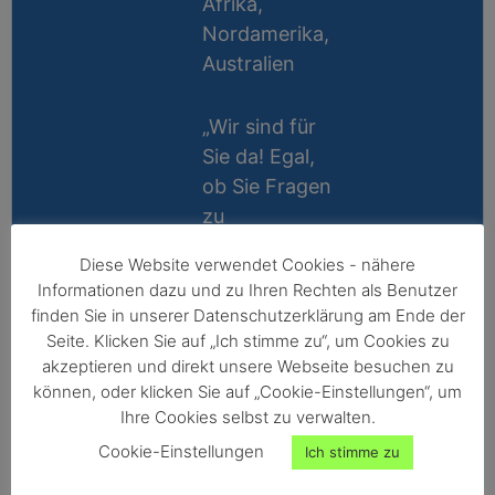
Afrika,
Nordamerika,
Australien
„Wir sind für
Sie da! Egal,
ob Sie Fragen
zu
Messablauf,
Diese Website verwendet Cookies - nähere
Kalibrierung,
Lifetime
Informationen dazu und zu Ihren Rechten als Benutzer
Zubehör oder
Support
finden Sie in unserer Datenschutzerklärung am Ende der
Technik
Seite. Klicken Sie auf „Ich stimme zu“, um Cookies zu
10 Jahre
haben, wir
akzeptieren und direkt unsere Webseite besuchen zu
Reparatur-
können, oder klicken Sie auf „Cookie-Einstellungen“, um
helfen gerne
Ihre Cookies selbst zu verwalten.
Garantie
persönlich
Cookie-Einstellungen
Ich stimme zu
weiter!“